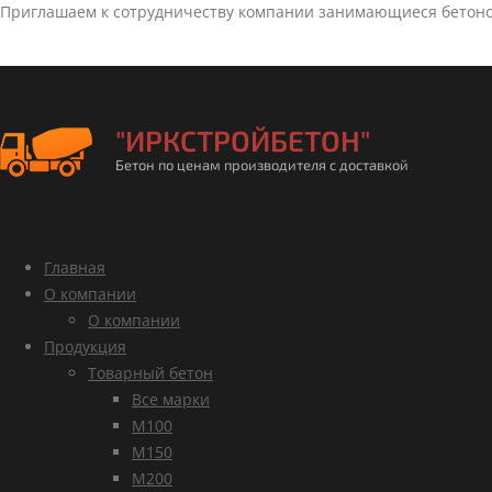
Приглашаем к сотрудничеству компании занимающиеся бетон
"ИРКСТРОЙБЕТОН"
Бетон по ценам производителя с доставкой
Главная
О компании
О компании
Продукция
Товарный бетон
Все марки
М100
М150
М200