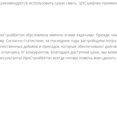
екомендуется использовать сухую смесь. ЦПС широко применяет
кСтройБетон обусловлена именно этими задачами. Прежде чем
ву. Согласно статистике, за последние годы застройщики потра
качественных добавок и присадок, которые обеспечивают долг
, отличаясь от конкурентов. Благодаря доступной цене, мы мо
консультанты ИркСтройБетон всегда готовы помочь вам сделать