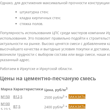
Однако, для достижения максимальной прочности конструкции р
штукатурка стен;
кладка кирпичных стен;
стяжка полов.
Популярность использования ЦПС среди мастеров компании Ир
использования. Это позволит правильно подойти к строительст
актуальности на рынке. Высоко ценятся смеси с добавлением 
высочайшего качества и выгодные условия покупки и доставки
возникли трудности с выбором состава или вида смеси, наши 
указанный адрес.
Работаем в Иркутске и Иркутской области.
Цены на цементно-песчаную смесь
Марка
Характеристики
3
Цена, руб/м
М150
В12,5
3
ЗАКАЗАТЬ
2500 руб/м
*
М100
3
В7,5
ЗАКАЗАТЬ
2400 руб/м
*
5
23
5