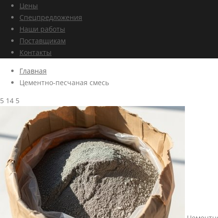
Цены
Спецпредложения
Наши работы
Поставщикам
Контакты
Главная
Цементно-песчаная смесь
5
14
5
Цементно