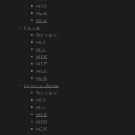
М150
М200
М250
Раствор
Все марки
М50
М75
М100
М125
М150
М200
Керамзитобетон
Все марки
М50
М75
М100
М150
М200