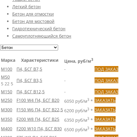
Легкий бетон
Бетон для отмостки
Бетон для мостовой
Гидротехнический бетон
Самоуплотняющийся бетон
Марка
Характеристики
3
Цена, руб/м
М100
П4, БСГ В7,5
-
ПОД ЗАКАЗ
М50
П4, БСГ В3,5
-
ПОД ЗАКАЗ
5
22
5
М150
П4, БСГ В12,5
-
ПОД ЗАКАЗ
М250
F100 W4 П4, БСГ В20
3
ЗАКАЗАТЬ
6050 руб/м
*
М300
F150 W6 П4, БСГ В22,5
3
ЗАКАЗАТЬ
6200 руб/м
*
М350
F200 W8 П4, БСГ В25
3
ЗАКАЗАТЬ
6350 руб/м
*
М400
F200 W10 П4, БСГ В30
3
ЗАКАЗАТЬ
6500 руб/м
*