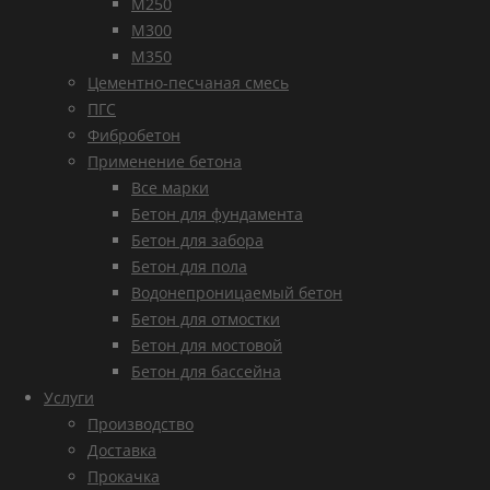
М250
М300
М350
Цементно-песчаная смесь
ПГС
Фибробетон
Применение бетона
Все марки
Бетон для фундамента
Бетон для забора
Бетон для пола
Водонепроницаемый бетон
Бетон для отмостки
Бетон для мостовой
Бетон для бассейна
Услуги
Производство
Доставка
Прокачка