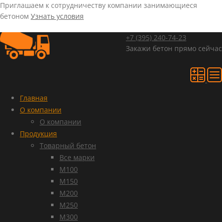
Приглашаем к сотрудничеству компании занимающиеся
бетоном
Узнать условия
+7 (395)
240-74-23
Закажи бетон прямо сейчас
Главная
О компании
О компании
Продукция
Товарный бетон
Все марки
М100
М150
М200
М250
М300