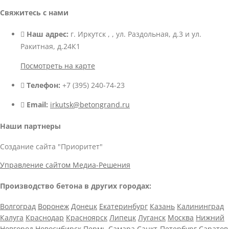
Свяжитесь с нами
Наш адрес:
г. Иркутск , , ул. Раздольная, д.3 и ул.
Ракитная, д.24К1
Посмотреть на карте
Телефон:
+7 (395) 240-74-23
Email:
irkutsk@betongrand.ru
Наши партнеры
Создание сайта "Приоритет"
Управление сайтом Медиа-Решения
Производство бетона в других городах:
Волгоград
Воронеж
Донецк
Екатеринбург
Казань
Калининград
Калуга
Краснодар
Красноярск
Липецк
Луганск
Москва
Нижний
Новгород
Новосибирск
Пермь
Самара
Санкт-Петербург
Саратов