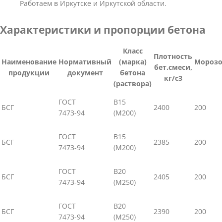
Работаем в Иркутске и Иркутской области.
Характеристики и пропорции бетона
Класс
Плотность
Наименование
Нормативный
(марка)
Морозо
бет.смеси,
продукции
документ
бетона
кг/с3
(раствора)
ГОСТ
В15
БСГ
2400
200
7473-94
(М200)
ГОСТ
В15
БСГ
2385
200
7473-94
(М200)
ГОСТ
В20
БСГ
2405
200
7473-94
(М250)
ГОСТ
В20
БСГ
2390
200
7473-94
(М250)