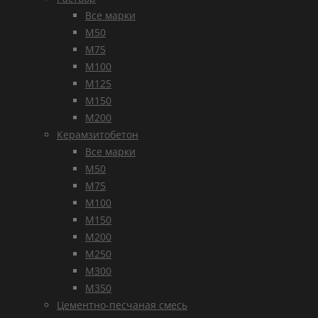
Все марки
М50
М75
М100
М125
М150
М200
Керамзитобетон
Все марки
М50
М75
М100
М150
М200
М250
М300
М350
Цементно-песчаная смесь