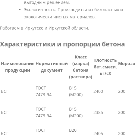
выгодным решением.
Экологичность: Производится из безопасных и
экологически чистых материалов.
Работаем в Иркутске и Иркутской области.
Характеристики и пропорции бетона
Класс
Плотность
Наименование
Нормативный
(марка)
Морозо
бет.смеси,
продукции
документ
бетона
кг/с3
(раствора)
ГОСТ
В15
БСГ
2400
200
7473-94
(М200)
ГОСТ
В15
БСГ
2385
200
7473-94
(М200)
ГОСТ
В20
БСГ
2405
200