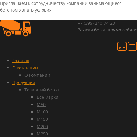
Приглашаем к сотрудничеству компании занимающиеся
бетоном
Узнать условия
+7 (395)
240-74-23
Закажи бетон прямо сейчас
Главная
О компании
О компании
Продукция
Товарный бетон
Все марки
М50
М100
М150
М200
М250