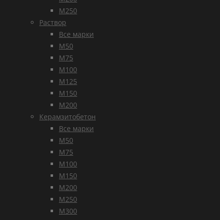
М250
Раствор
Все марки
М50
М75
М100
М125
М150
М200
Керамзитобетон
Все марки
М50
М75
М100
М150
М200
М250
М300