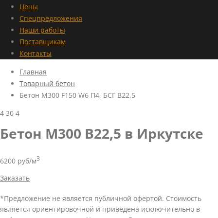
Цены
Спецпредложения
Наши работы
Поставщикам
Контакты
Главная
Товарный бетон
Бетон М300 F150 W6 П4, БСГ В22,5
4
30
4
Бетон М300 В22,5 в Иркутске
3
6200 руб/м
Заказать
*Предложение не является публичной офертой. Стоимость
является ориентировочной и приведена исключительно в