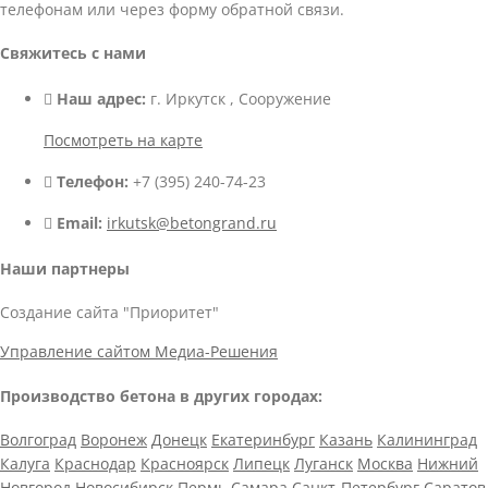
телефонам или через форму обратной связи.
Свяжитесь с нами
Наш адрес:
г. Иркутск , Сооружение
Посмотреть на карте
Телефон:
+7 (395) 240-74-23
Email:
irkutsk@betongrand.ru
Наши партнеры
Создание сайта "Приоритет"
Управление сайтом Медиа-Решения
Производство бетона в других городах:
Волгоград
Воронеж
Донецк
Екатеринбург
Казань
Калининград
Калуга
Краснодар
Красноярск
Липецк
Луганск
Москва
Нижний
Новгород
Новосибирск
Пермь
Самара
Санкт-Петербург
Саратов