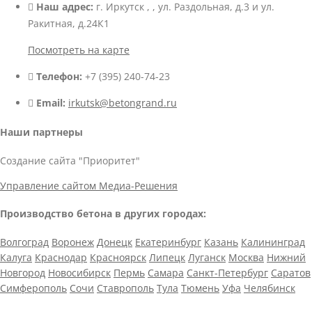
Наш адрес:
г. Иркутск , , ул. Раздольная, д.3 и ул.
Ракитная, д.24К1
Посмотреть на карте
Телефон:
+7 (395) 240-74-23
Email:
irkutsk@betongrand.ru
Наши партнеры
Создание сайта "Приоритет"
Управление сайтом Медиа-Решения
Производство бетона в других городах:
Волгоград
Воронеж
Донецк
Екатеринбург
Казань
Калининград
Калуга
Краснодар
Красноярск
Липецк
Луганск
Москва
Нижний
Новгород
Новосибирск
Пермь
Самара
Санкт-Петербург
Саратов
Симферополь
Сочи
Ставрополь
Тула
Тюмень
Уфа
Челябинск