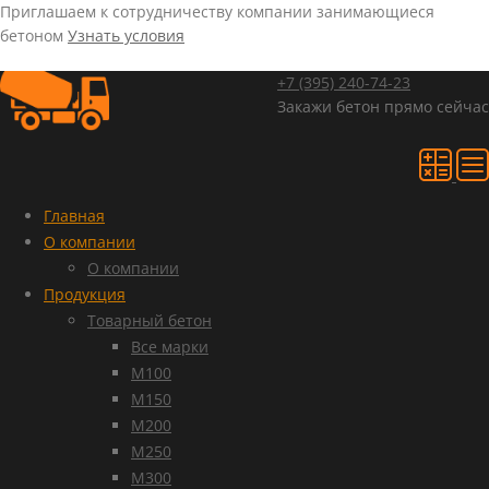
Приглашаем к сотрудничеству компании занимающиеся
бетоном
Узнать условия
+7 (395)
240-74-23
Закажи бетон прямо сейчас
Главная
О компании
О компании
Продукция
Товарный бетон
Все марки
М100
М150
М200
М250
М300