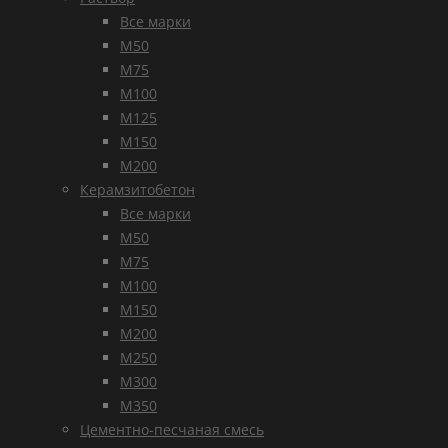
Все марки
М50
М75
М100
М125
М150
М200
Керамзитобетон
Все марки
М50
М75
М100
М150
М200
М250
М300
М350
Цементно-песчаная смесь